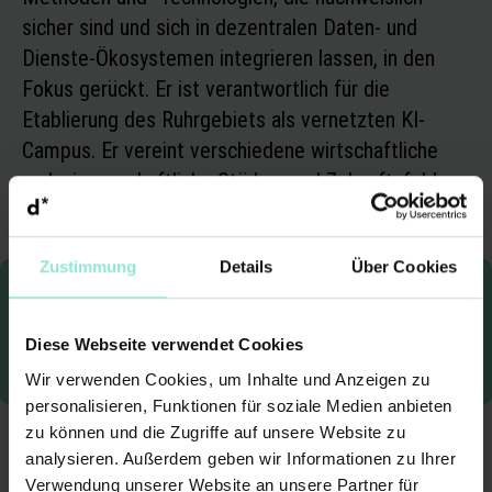
sicher sind und sich in dezentralen Daten- und
Dienste-Ökosystemen integrieren lassen, in den
Fokus gerückt. Er ist verantwortlich für die
Etablierung des Ruhrgebiets als vernetzten KI-
Campus. Er vereint verschiedene wirtschaftliche
und wissenschaftliche Stärken und Zukunftsfelder.
Zustimmung
Details
Über Cookies
Links
Arne Raulf bei LinkedIn
Diese Webseite verwendet Cookies
Wir verwenden Cookies, um Inhalte und Anzeigen zu
personalisieren, Funktionen für soziale Medien anbieten
zu können und die Zugriffe auf unsere Website zu
analysieren. Außerdem geben wir Informationen zu Ihrer
Verwendung unserer Website an unsere Partner für