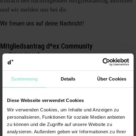
Einfach den nachfolgenden Mitgliedsantrag ausfüllen
und wir melden uns bei dir.
Wir freuen uns auf deine Nachricht!
Mitgliedsantrag d*ex Community
Unternehmen
*
Bitte fülle die Pflichtfelder aus.
Zustimmung
Details
Über Cookies
Anrede
*
Diese Webseite verwendet Cookies
Bitte
Wir verwenden Cookies, um Inhalte und Anzeigen zu
fülle die
personalisieren, Funktionen für soziale Medien anbieten
Pflichtfelder
zu können und die Zugriffe auf unsere Website zu
aus.
analysieren. Außerdem geben wir Informationen zu Ihrer
Vorname