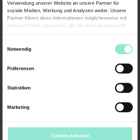
Verwendung unserer Website an unsere Partner für
soziale Medien, Werbung und Analysen weiter. Unsere
Partner führen diese Informationen möglicherweise mit
Bitte fülle die Pflichtfelder aus.
weiteren Daten zusammen, die Sie ihnen bereitgestellt
Nachname
haben oder die sie im Rahmen Ihrer Nutzung der Dienste
gesammelt haben.
Einwilligungsauswahl
Straße
*
Notwendig
Bitte fülle die Pflichtfelder
Präferenzen
aus.
Hausnummer
*
Statistiken
Bitte fülle die Pflichtfelder
aus.
Marketing
PLZ
*
Bitte fülle die Pflichtfelder
Cookies zulassen