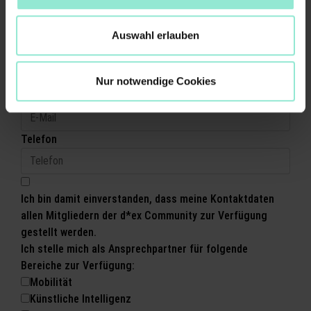
aus.
Ort
*
Auswahl erlauben
Bitte fülle die Pflichtfelder
aus.
Nur notwendige Cookies
E-Mail
Telefon
Ich bin damit einverstanden, dass meine Kontaktdaten
allen Mitgliedern der d*ex Community zur Verfügung
gestellt werden.
Ich stelle mich als Ansprechpartner für folgende
Bereiche zur Verfügung:
Mobilität
Künstliche Intelligenz