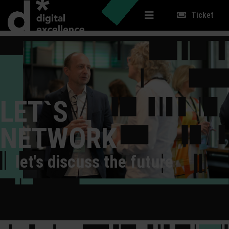
Ticket
LET`S
NETWORK
let's discuss the future