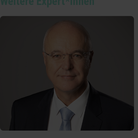
Weitere Expert*innen
Gaia-X
digitalization & cloudification expert
technology trends
innovation
entrepreneurship
leadership