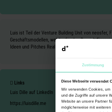
Luis ist Teil der Venture Building Unit von neosfer
Geschäftsmodellen, welche für den Bereich Financial
Ideen und Pitches Realität werden zu lassen.
Zustimmung
Diese Webseite verwendet 
Links
Wir verwenden Cookies, um I
Luis Dille auf LinkedIn
und die Zugriffe auf unsere 
Website an unsere Partner fü
https://luisdille.me
möglicherweise mit weiteren